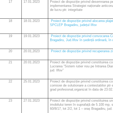
17
17.01.2023
Proiect de dispoziție privind desemnarea p
implementarea Strategiei naționale anticorup
de lucru ptr. integritate
18
18.01.2023
Proiect de dispoziție privind alocarea plaj
SPCLEP Bragadiru, județul Ilfov
19
19.01.2023
Proiect de dispoziție privind convocarea Co
Bragadiru, Jud.Ilfov în ședință ordinară, în
20
20.01,2023
Proiect de dispoziție privind recuperarea z
21
20.01.2023
Proiect de dispoziție privind constituirea co
Lucrarea ”Sistem rutier nou pe Intrarea Dia
jud. Ilfov”
22
25.01.2023
Proiect de dispoziție privind constituirea c
comisiei de solutionare a contestatiilor pt
grad profesional,organizat în data de 23.02
23
27.01.2023
Proiect de dispoziție privind constituirea un
imobilului teren în suprafață de 5.100 mp, s
60/8/17, lot 2/2, lot 1 – oraș Bragadiru, jud.