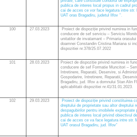
private, care constituie coridorul de exproprie
publica de interes local propus in cadrul pr
cai de acces ce vor face legatura intre str. 
UAT oras Bragadiru, judetul Ilfov ’’.
100
27.03.2023
Proiect de dispoziție privind numirea in fu
conducere de sef serviciu – Serviciu Monito
unitatilor de invatamant – Primaria orasului 
doamnei Constandin Cristina Mariana si incet
dispozitiei nr.378/25.07.2022
101
28.03.2023
Proiect de dispoziție privind numirea in fun
conducere de sef Formatie Muncitori – Serv
Intretinere, Reparatii, Deservire, si Admini
Gospodarire, Intretinere, Reparatii, Deservi
Bragadiru, jud. Ilfov a domnului Stan Alin Fl
aplicabilitatii dispozitiei nr.41/31.01.2023.
102
29.03.2023
Proiect de dispoziție privind constituirea c
dreptului de proprietate sau altor dreptului 
despagubirilor pentru imobilele expropriate 
publica de interes local privind obiectivul d
cai de acces ce va face legatura intre str. M
UAT orasul Bragadiru, jud. Ilfov”