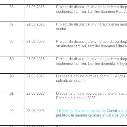
86
21.03.2023
Proiect de dispoziție
privind acordarea drept
sustinerea familiei, familiei doamnei Paiu A
87
21.03.2023
Proiect de dispoziție
privind aprobarea modif
social
88
21.03.2023
Proiect de dispoziție
privind acordarea drept
sustinerea familiei, familiei doamnei Mitre
89
21.03.2023
Proiect de dispoziție
privind acordarea drept
sustinerea familiei, familiei domnului Pițigo
90
21.03.2023
Dispoziția privind numirea domnului Anghel
calitate de curator.
91
22.03.2023
Dispozitie privind acordarea tichetelor soci
Pascale ale anului 2023.
92
23.03.2023
Dispozitia privind convocarea Consiliului L
jud.Ilfov, in sedinta ordinara in data de 30.