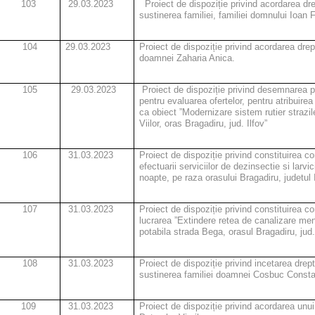
103
29.03.2023
Proiect de dispoziție privind acordarea drep
sustinerea familiei, familiei domnului Ioan F
104
29.03.2023
Proiect de dispoziție privind acordarea drept
doamnei Zaharia Anica.
105
29.03.2023
Proiect de dispoziție privind desemnarea p
pentru evaluarea ofertelor, pentru atribuirea
ca obiect ”Modernizare sistem rutier strazil
Viilor, oras Bragadiru, jud. Ilfov”
106
31.03.2023
Proiect de dispoziție privind constituirea c
efectuarii serviciilor de dezinsectie si larvi
noapte, pe raza orasului Bragadiru, judetul I
107
31.03.2023
Proiect de dispoziție privind constituirea c
lucrarea ”Extindere retea de canalizare men
potabila strada Bega, orasul Bragadiru, jud. 
108
31.03.2023
Proiect de dispoziție privind incetarea drept
sustinerea familiei doamnei Cosbuc Consta
109
31.03.2023
Proiect de dispoziție privind acordarea unu