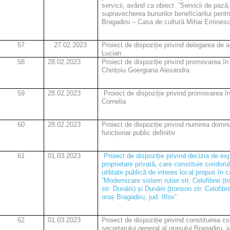
servicii, având ca obiect ”Servicii de pază,
supravecherea bunurilor beneficiarilui pentr
Bragadiru – Casa de cultură Mihai Eminesc
57
27.02.2023
Proiect de dispoziție privind delegarea de 
Lucian
58
28.02.2023
Proiect de dispoziție privind promovarea î
Chirițoiu Goergiana Alexandra
59
28.02.2023
Proiect de dispoziție privind promovarea 
Cornelia
60
28.02.2023
Proiect de dispoziție privind numirea domnu
funcționar public definitiv
61
01.03.2023
Proiect de dispoziție privind decizia de exp
proprietate privată, care constituie coridorul
utilitate publică de interes local propus în c
”Modernizare sistem rutier str. Celofibrei (t
str. Dunării) și Dunării (tronson str. Celofib
oraș Bragadiru, jud. Ilfov”
62
01.03.2023
Proiect de dispoziție
privind constituirea c
secretarului general al orașului Bragadiru, j