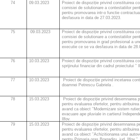
74
09.03.2023
Proiect de dispoziție privind constituirea c
comisiei de solutionare a contestatiilor pen
pentru promovarea intr-o functie contractu
desfasura in data de 27.03.2023.
75
09.03.2023
Proiect de dispoziție privind constituirea c
comisiei de solutionare a contestatiilor pen
pentru promovarea in grad profesional a une
executie ce se va desfasura in data de 28.
76
10.03.2023
Proiect de dispoziție privind constituirea c
sprijinului financiar din cadrul proiectului ’’
77
10.03.2023
Proiect de dispoziție privind incetarea con
doamnei Petrescu Gabriela .
78
15.03.2023
Proiect de dispoziție privind desemnarea 
pentru evaluarea ofertelor, pentru atribuirea 
avand ca obiect ’’Modernizare sistem rutier,
evacuare ape pluviale in cartierul Independe
Ilfov.
79
15.03.2023
Proiect de dispoziție privind desemnarea p
pentru evaluarea ofertelor, pentru atribuirea 
avand ca obiect ’’Achizitionarea unui autov
pentru Primaria oras Bragadiru, jud. Ilfov.’’