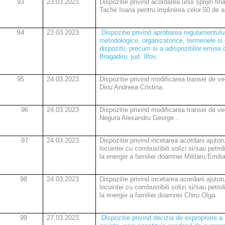
93
23.03.2023
Dispozitie privind acordarea unui sprijin fin
Tache Ioana pentru implinirea celor 50 de a
94
23.03.2023
Dispozitie privind aprobarea regulamentulu
metodologice, organizatorice, termenele si c
dispozitii, precum si a adispozitiilor emise 
Bragadiru, jud. Ilfov.
95
24.03.2023
Dispozitie privind modificarea transei de
Dinu Andreea Cristina.
96
24.03.2023
Dispozitie privind modificarea transei de 
Negura Alexandru George .
97
24.03.2023
Dispozitie privind incetarea acordarii ajutor
locuintei cu combustibili solizi si/sau petro
la energie a familiei doamnei Militaru Emilia
98
24.03.2023
Dispozitie privind incetarea acordarii ajutor
locuintei cu combustibili solizi si/sau petro
la energie a familiei doamnei Chiru Olga.
99
27.03.2023
Dispozitie privind decizia de expropriere a 