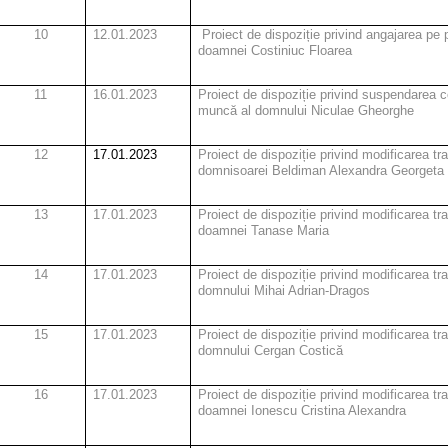
10
12.01.2023
Proiect de dispoziție
privind
angajarea pe 
doamnei Costiniuc Floarea
11
16.01.2023
Proiect de dispoziție privind suspendarea co
muncă al domnului Niculae Gheorghe
12
17.01.2023
Proiect de dispoziție privind modificarea 
domnisoarei Beldiman Alexandra Georgeta
13
17.01.2023
Proiect de dispoziție privind modificarea 
doamnei Tanase Maria
14
17.01.2023
Proiect de dispoziție privind modificarea 
domnului Mihai Adrian-Dragos
15
17.01.2023
Proiect de dispoziție privind modificarea 
domnului Cergan Costică
16
17.01.2023
Proiect de dispoziție privind modificarea 
doamnei Ionescu Cristina Alexandra