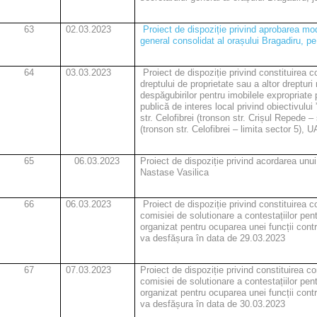
63
02.03.2023
Proiect de dispoziție
privind aprobarea modi
general consolidat al orașului Bragadiru, p
64
03.03.2023
Proiect de dispoziție
privind constituirea c
dreptului de proprietate sau a altor drepturi
despăgubirilor pentru imobilele expropriate 
publică de interes local privind obiectivului
str. Celofibrei (tronson str. Crișul Repede – 
(tronson str. Celofibrei – limita sector 5), U
65
06.03.2023
Proiect de dispoziție
privind acordarea unu
Nastase Vasilica
66
06.03.2023
Proiect de dispoziție
privind constituirea c
comisiei de solutionare a contestațiilor pen
organizat pentru ocuparea unei funcții con
va desfășura în data de 29.03.2023
67
07.03.2023
Proiect de dispoziție
privind constituirea co
comisiei de solutionare a contestațiilor pen
organizat pentru ocuparea unei funcții cont
va desfășura în data de 30.03.2023