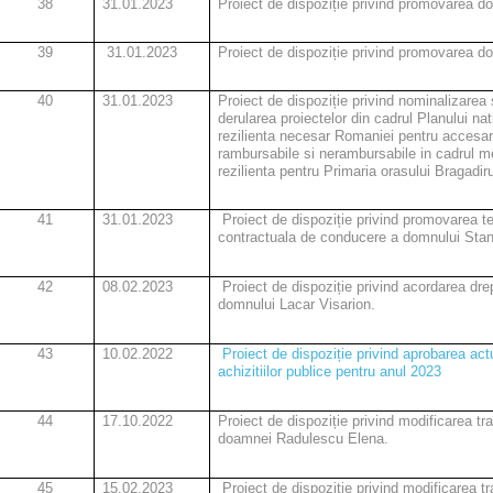
38
31.01.2023
Proiect de dispoziție privind promovarea d
39
31.01.2023
Proiect de dispoziție privind promovarea 
40
31.01.2023
Proiect de dispoziție privind nominalizarea sa
derularea proiectelor din cadrul Planului nat
rezilienta necesar Romaniei pentru accesar
rambursabile si nerambursabile in cadrul m
rezilienta pentru Primaria orasului Bragadiru
41
31.01.2023
Proiect de dispoziție privind promovarea t
contractuala de conducere a domnului Stan 
42
08.02.2023
Proiect de dispoziție privind acordarea drept
domnului Lacar Visarion.
43
10.02.2022
Proiect de dispoziție privind aprobarea act
achizitiilor publice pentru anul 2023
44
17.10.2022
Proiect de dispoziție privind modificarea t
doamnei Radulescu Elena.
45
15.02.2023
Proiect de dispoziție privind modificarea 