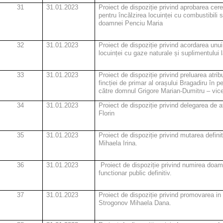
31
31.01.2023
Proiect de dispoziție privind aprobarea cerer
pentru încălzirea locuinței cu combustibili so
doamnei Penciu Maria
32
31.01.2023
Proiect de dispoziție privind acordarea unui
locuinței cu gaze naturale și suplimentului l
33
31.01.2023
Proiect de dispoziție privind preluarea atrib
fincției de primar al orașului Bragadiru în 
către domnul Grigore Marian-Dumitru – vice
34
31.01.2023
Proiect de dispoziție privind delegarea de a
Florin
35
31.01.2023
Proiect de dispoziție privind mutarea defin
Mihaela Irina.
36
31.01.2023
Proiect de dispoziție privind numirea doam
functionar public definitiv.
37
31.01.2023
Proiect de dispoziție privind promovarea in
Strogonov Mihaela Dana.