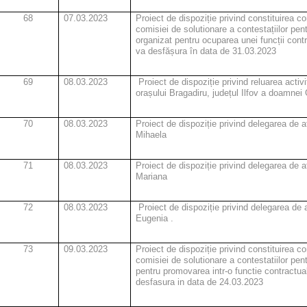
68
07.03.2023
Proiect de dispoziție
privind constituirea co
comisiei de solutionare a contestațiilor pen
organizat pentru ocuparea unei funcții cont
va desfășura în data de 31.03.2023
69
08.03.2023
Proiect de dispoziție
privind reluarea activit
orașului Bragadiru, județul Ilfov a doamne
70
08.03.2023
Proiect de dispoziție privind delegarea de 
Mihaela
71
08.03.2023
Proiect de dispoziție privind delegarea de 
Mariana
72
08.03.2023
Proiect de dispoziție privind delegarea de 
Eugenia .
73
09.03.2023
Proiect de dispoziție privind constituirea c
comisiei de solutionare a contestatiilor pen
pentru promovarea intr-o functie contractu
desfasura in data de 24.03.2023