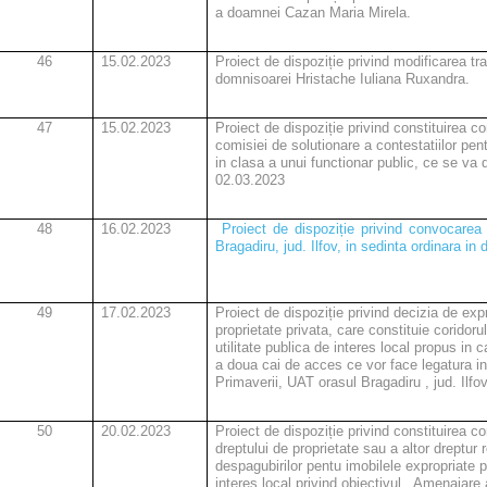
a doamnei Cazan Maria Mirela.
46
15.02.2023
Proiect de dispoziție privind modificarea t
domnisoarei Hristache Iuliana Ruxandra.
47
15.02.2023
Proiect de dispoziție privind constituirea c
comisiei de solutionare a contestatiilor p
in clasa a unui functionar public, ce se va 
02.03.2023
48
16.02.2023
Proiect de dispoziție privind convocarea 
Bragadiru, jud. Ilfov, in sedinta ordinara in
49
17.02.2023
Proiect de dispoziție privind decizia de expr
proprietate privata, care constituie coridorul
utilitate publica de interes local propus in 
a doua cai de acces ce vor face legatura int
Primaverii, UAT orasul Bragadiru , jud. Ilfov
50
20.02.2023
Proiect de dispoziție privind constituirea c
dreptului de proprietate sau a altor dreptur 
despagubirilor pentu imobilele expropriate p
interes local privind obiectivul „ Amenajar