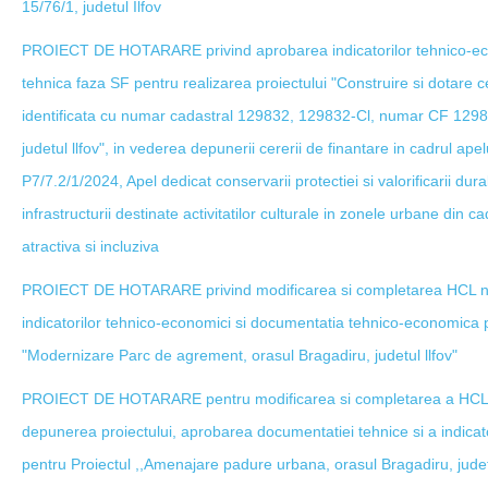
15/76/1, judetul Ilfov
PROIECT DE HOTARARE privind aprobarea indicatorilor tehnico-eco
tehnica faza SF pentru realizarea proiectului "Construire si dotare ce
identificata cu numar cadastral 129832, 129832-Cl, numar CF 12983
judetul llfov", in vederea depunerii cererii de finantare in cadrul ape
P7/7.2/1/2024, Apel dedicat conservarii protectiei si valorificarii dura
infrastructurii destinate activitatilor culturale in zonele urbane din cad
atractiva si incluziva
PROIECT DE HOTARARE privind modificarea si completarea HCL nr
indicatorilor tehnico-economici si documentatia tehnico-economica p
"Modernizare Parc de agrement, orasul Bragadiru, judetul llfov"
PROIECT DE HOTARARE pentru modificarea si completarea a HCL n
depunerea proiectului, aprobarea documentatiei tehnice si a indicat
pentru Proiectul ,,Amenajare padure urbana, orasul Bragadiru, judetu