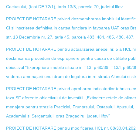
Cactusului, (fost DE 72/1), tarla 13/5, parcela 70, judetul llfov
PROIECT DE HOTARARE privind dezmembrarea imobilului identifica
Cl si inscrierea definitiva in cartea funciara in favoarea UAT oras Br
str. 13 Decembrie nr. 27, tarla 45, parcela 483, 484, 485, 486, 487, 4
PROIECT DE HOTARARE pentru actualizarea anexei nr. 5 a HCL nr.
declansarea procedurii de expropriere pentru cauza de utilitate publ
obiectivul "Expropriere imobile situate in T13, p 60/39, T13/l, p 60/38
vederea amenajarii unui drum de legatura intre strada Alunului si st
PROIECT DE HOTARARE privind aprobarea indicatorilor tehnico-eco
faza SF aferente obiectivului de investitii ,,Extindere retele de alim
menajera pentru strazile Preciziei, Fruntasului, Ostasului, Apusului, Pa
Academiei si Sergentului, oras Bragadiru, judetul llfov"
PROIECT DE HOTARARE pentru modificarea HCL nr. 88/30.04.2025 