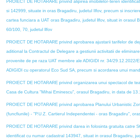
PROIECT DE HOTARARE privind alipirea imobilelor-teren identifica
si 142999, situate in oras Bragadiru, judetul Ilfov, precum si inscrier
cartea funciara a UAT oras Bragadiru, judetul llfov, situat in orasul 
60/100, 70, judetul llfov
PROIECT DE HOTARARE privind aprobarea ajustarii tarifelor de depo
aditional la Contractul de Delegare a gestiunii activitatii de eliminar
provenite de pe raza UAT membre ale ADIGIDI nr. 34/29.12.2022/ES
ADIGIDI cu operatorul Eco Sud SA, precum si acordarea unui manda
PROIECT DE HOTARARE privind organizarea unui spectacol de tea
Casa de Cultura "Mihai Eminescu", orasul Bragadiru, in data de 13
PROIECT DE HOTARARE privind aprobarea Planului Urbanistic Zonal p
(funcfiunile) - "P.U.Z. Cartierul Independentei - oras Bragadiru", oras
PROIECT DE HOTARARE privind darea in folosinta gratuita catre S
identificat cu numar cadastral 143947, situat in orasul Bragadiru, jud