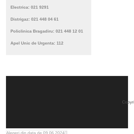
Electrica: 021 9291
Distrigaz: 021 448 04 61
Policlinica Bragadiru: 021 448 12 01
Apel Unic de Urgenta: 112
Copyr
Alegeri din data de 09.06.2024