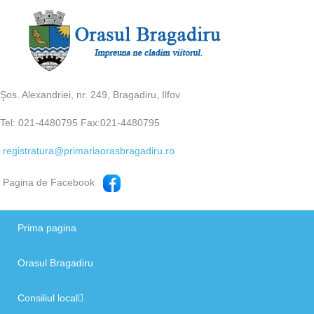
Şos. Alexandriei, nr. 249, Bragadiru, Ilfov
Tel: 021-4480795 Fax:021-4480795
registratura@primariaorasbragadiru.ro
Pagina de Facebook
Prima pagina
Orasul Bragadiru
Consiliul local