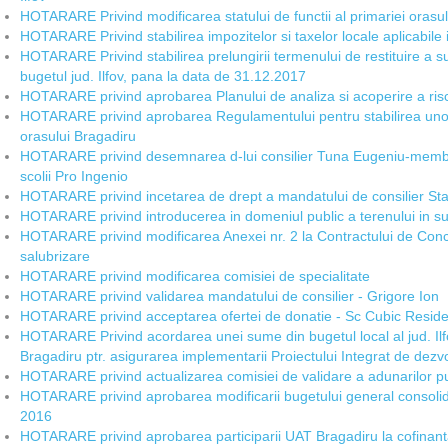
HOTARARE Privind modificarea statului de functii al primariei orasulu
HOTARARE Privind stabilirea impozitelor si taxelor locale aplicabile 
HOTARARE Privind stabilirea prelungirii termenului de restituire a s
bugetul jud. Ilfov, pana la data de 31.12.2017
HOTARARE privind aprobarea Planului de analiza si acoperire a risc
HOTARARE privind aprobarea Regulamentului pentru stabilirea uno
orasului Bragadiru
HOTARARE privind desemnarea d-lui consilier Tuna Eugeniu-membru i
scolii Pro Ingenio
HOTARARE privind incetarea de drept a mandatului de consilier Stan
HOTARARE privind introducerea in domeniul public a terenului in s
HOTARARE privind modificarea Anexei nr. 2 la Contractului de Conce
salubrizare
HOTARARE privind modificarea comisiei de specialitate
HOTARARE privind validarea mandatului de consilier - Grigore Ion
HOTARARE privind acceptarea ofertei de donatie - Sc Cubic Resid
HOTARARE Privind acordarea unei sume din bugetul local al jud. Ilfov,
Bragadiru ptr. asigurarea implementarii Proiectului Integrat de dezv
HOTARARE privind actualizarea comisiei de validare a adunarilor p
HOTARARE privind aprobarea modificarii bugetului general consolida
2016
HOTARARE privind aprobarea participarii UAT Bragadiru la cofinanta