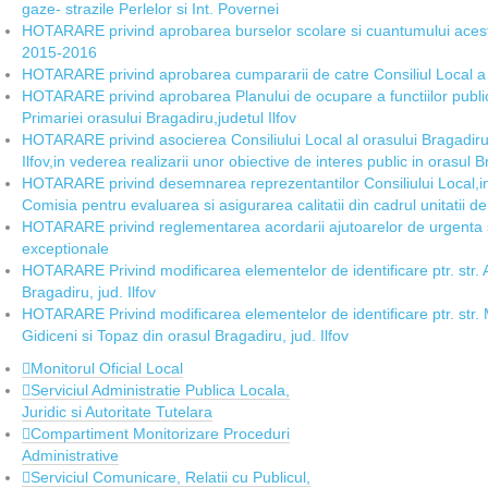
gaze- strazile Perlelor si Int. Povernei
HOTARARE privind aprobarea burselor scolare si cuantumului acesto
2015-2016
HOTARARE privind aprobarea cumpararii de catre Consiliul Local a 
HOTARARE privind aprobarea Planului de ocupare a functiilor publi
Primariei orasului Bragadiru,judetul Ilfov
HOTARARE privind asocierea Consiliului Local al orasului Bragadiru,
Ilfov,in vederea realizarii unor obiective de interes public in orasul B
HOTARARE privind desemnarea reprezentantilor Consiliului Local,in C
Comisia pentru evaluarea si asigurarea calitatii din cadrul unitatii d
HOTARARE privind reglementarea acordarii ajutoarelor de urgenta si 
exceptionale
HOTARARE Privind modificarea elementelor de identificare ptr. str. A
Bragadiru, jud. Ilfov
HOTARARE Privind modificarea elementelor de identificare ptr. str. M
Gidiceni si Topaz din orasul Bragadiru, jud. Ilfov
Monitorul Oficial Local
Serviciul Administratie Publica Locala,
Juridic si Autoritate Tutelara
Compartiment Monitorizare Proceduri
Administrative
Serviciul Comunicare, Relatii cu Publicul,